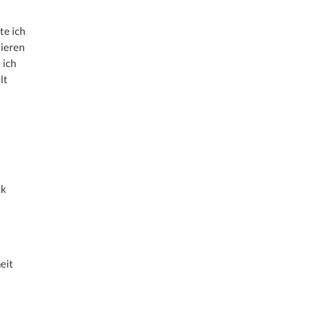
te ich
vieren
 ich
lt
ck
eit