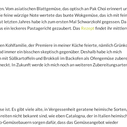
nen. Vom asiatischen Blattgemüse, das optisch an Pak Choi erinnert u
Die feine würzige Note wertete das bunte Wokgemüse, das ich mit fei
bst letzten Jahres habe ich zum ersten Mal Schwarzkohl gegessen. Da
s ein leckeres Pastagericht gezaubert. Das
Rezept
findet ihr mittle
en Kohlfamilie, der Premiere in meiner Küche feierte, nämlich Grünko
od immer ein bisschen skeptisch gegenüber. Deshalb habe ich mich
n mit Süßkartoffeln und Brokkoli im Backofen als Ofengemüse zubere
chmeckt. In Zukunft werde ich mich noch an weiteren Zubereitungsarte
e ist. Es gibt viele alte, in Vergessenheit geratene heimische Sorten
eiten nicht bekannt sind, wie eben Catalogna, der in Italien heimisch
Bio-Gemüsebauern sorgen dafür, dass das Gemüseangebot wieder