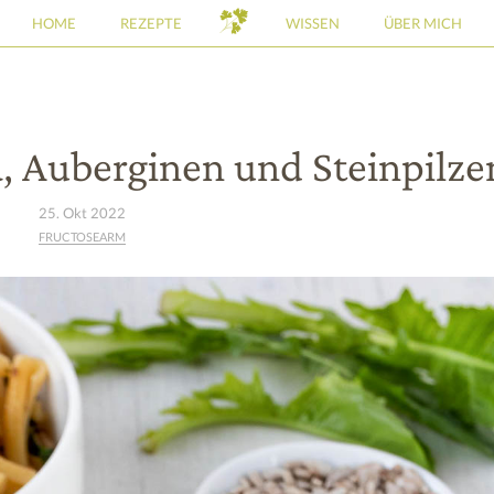
HOME
REZEPTE
WISSEN
ÜBER MICH
, Auberginen und Steinpilze
25. Okt 2022
FRUCTOSEARM