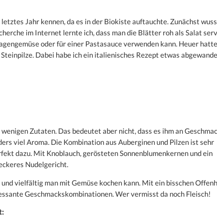
letztes Jahr kennen, da es in der Biokiste auftauchte. Zunächst wuss
herche im Internet lernte ich, dass man die Blätter roh als Salat ser
lagengemüse oder für einer Pastasauce verwenden kann. Heuer hatte
 Steinpilze. Dabei habe ich ein italienisches Rezept etwas abgewande
iv wenigen Zutaten. Das bedeutet aber nicht, dass es ihm an Geschma
nders viel Aroma. Die Kombination aus Auberginen und Pilzen ist sehr
erfekt dazu. Mit Knoblauch, gerösteten Sonnenblumenkernen und ein
leckeres Nudelgericht.
v und vielfältig man mit Gemüse kochen kann. Mit ein bisschen Offenh
ressante Geschmackskombinationen. Wer vermisst da noch Fleisch!
t: