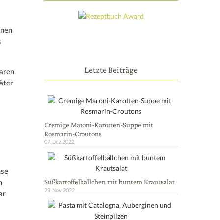
inen
s
Letzte Beiträge
Waren
päter
Cremige Maroni-Karotten-Suppe mit
Rosmarin-Croutons
07. Dez 2022
üse
Süßkartoffelbällchen mit buntem Krautsalat
n
23. Nov 2022
ar