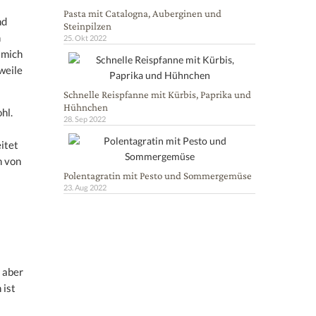
Pasta mit Catalogna, Auberginen und
nd
Steinpilzen
n
25. Okt 2022
 mich
rweile
Schnelle Reispfanne mit Kürbis, Paprika und
Hühnchen
hl.
28. Sep 2022
itet
n von
Polentagratin mit Pesto und Sommergemüse
23. Aug 2022
, aber
 ist