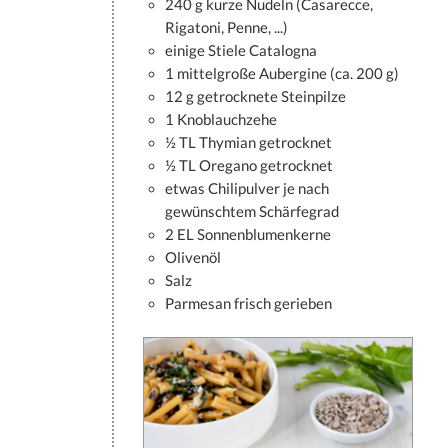
240 g kurze Nudeln (Casarecce,
Rigatoni, Penne, ...)
einige Stiele Catalogna
1 mittelgroße Aubergine (ca. 200 g)
12 g getrocknete Steinpilze
1 Knoblauchzehe
½ TL Thymian getrocknet
½ TL Oregano getrocknet
etwas Chilipulver je nach
gewünschtem Schärfegrad
2 EL Sonnenblumenkerne
Olivenöl
Salz
Parmesan frisch gerieben