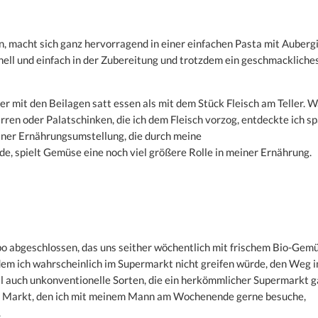
n, macht sich ganz hervorragend in einer einfachen Pasta mit Auberg
nell und einfach in der Zubereitung und trotzdem ein geschmackliche
ber mit den Beilagen satt essen als mit dem Stück Fleisch am Teller. 
rren oder Palatschinken, die ich dem Fleisch vorzog, entdeckte ich s
iner Ernährungsumstellung, die durch meine
, spielt Gemüse eine noch viel größere Rolle in meiner Ernährung.
o abgeschlossen, das uns seither wöchentlich mit frischem Bio-Gem
dem ich wahrscheinlich im Supermarkt nicht greifen würde, den Weg i
 auch unkonventionelle Sorten, die ein herkömmlicher Supermarkt g
m Markt, den ich mit meinem Mann am Wochenende gerne besuche,
.