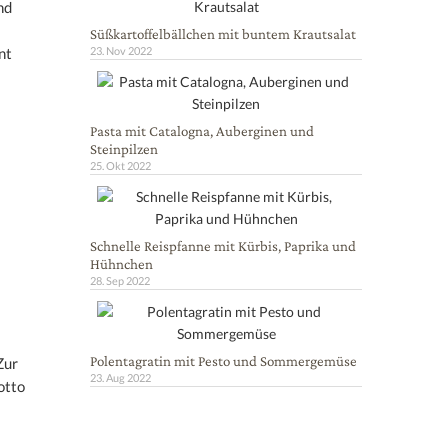
nd
Süßkartoffelbällchen mit buntem Krautsalat
23. Nov 2022
nt
Pasta mit Catalogna, Auberginen und
Steinpilzen
25. Okt 2022
Schnelle Reispfanne mit Kürbis, Paprika und
Hühnchen
28. Sep 2022
d
Polentagratin mit Pesto und Sommergemüse
Zur
23. Aug 2022
otto