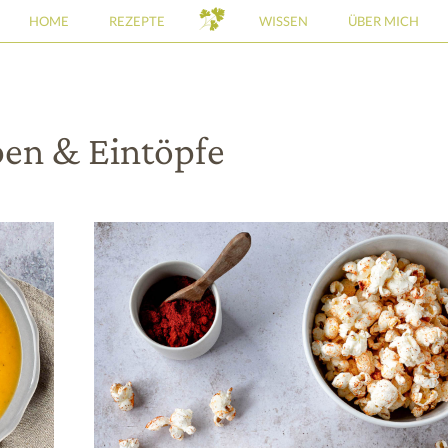
HOME
REZEPTE
WISSEN
ÜBER MICH
en & Eintöpfe