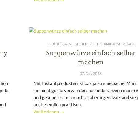
FRUCTOSEARM
GLUTENFREI
HISTAMINARM
VEGAN
rry
Suppenwürze einfach selber
machen
07. Nov 2018
chon
Mit Instantprodukten ist das ja so eine Sache. Man
jeder
sie nicht gerne verwenden, besonders, wenn man fri
und gesund kochen möchte, aber irgendwie sind sie 
und
auch ziemlich praktisch.
Weiterlesen →