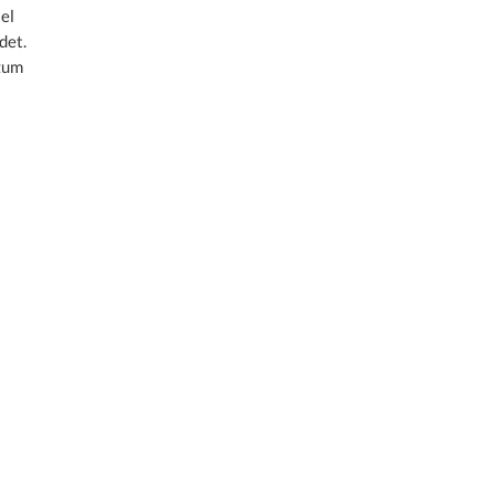
el
det.
zum