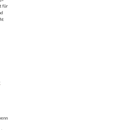
t für
nd
ht
t
wenn