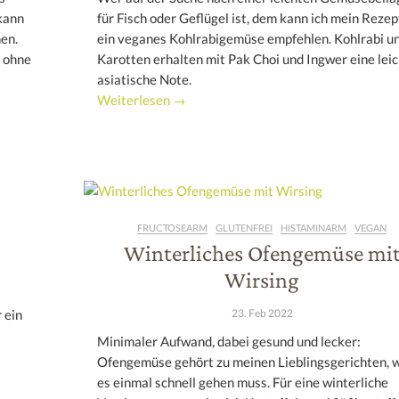
 kann
für Fisch oder Geflügel ist, dem kann ich mein Rezep
en.
ein veganes Kohlrabigemüse empfehlen. Kohlrabi u
 ohne
Karotten erhalten mit Pak Choi und Ingwer eine leic
asiatische Note.
Weiterlesen →
FRUCTOSEARM
GLUTENFREI
HISTAMINARM
VEGAN
Winterliches Ofengemüse mi
Wirsing
23. Feb 2022
 ein
Minimaler Aufwand, dabei gesund und lecker:
Ofengemüse gehört zu meinen Lieblingsgerichten, 
es einmal schnell gehen muss. Für eine winterliche