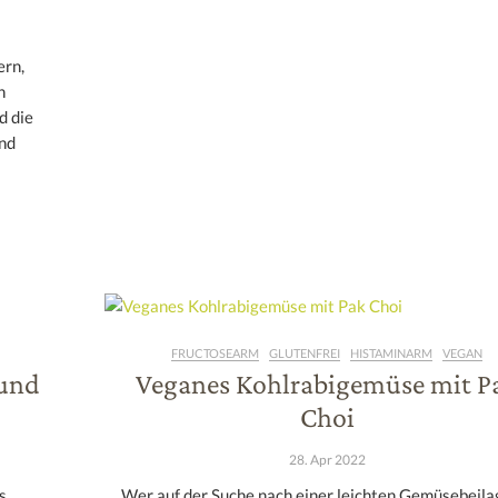
ern,
n
d die
nd
FRUCTOSEARM
GLUTENFREI
HISTAMINARM
VEGAN
 und
Veganes Kohlrabigemüse mit P
Choi
28. Apr 2022
s
Wer auf der Suche nach einer leichten Gemüsebeila