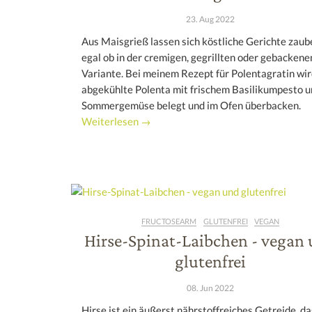
23. Aug 2022
Aus Maisgrieß lassen sich köstliche Gerichte zaub
egal ob in der cremigen, gegrillten oder gebackene
Variante. Bei meinem Rezept für Polentagratin wir
abgekühlte Polenta mit frischem Basilikumpesto u
Sommergemüse belegt und im Ofen überbacken.
Weiterlesen →
FRUCTOSEARM
GLUTENFREI
VEGAN
Hirse-Spinat-Laibchen - vegan
glutenfrei
08. Jun 2022
Hirse ist ein äußerst nährstoffreiches Getreide, da