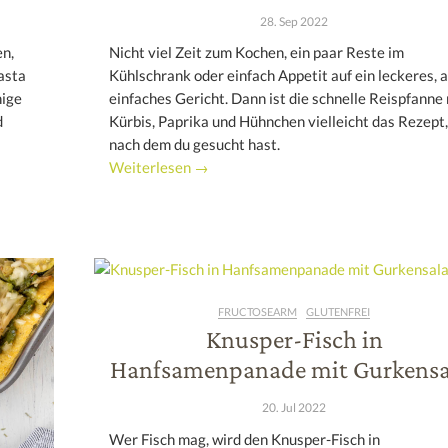
28. Sep 2022
en,
Nicht viel Zeit zum Kochen, ein paar Reste im
asta
Kühlschrank oder einfach Appetit auf ein leckeres, 
nige
einfaches Gericht. Dann ist die schnelle Reispfanne
d
Kürbis, Paprika und Hühnchen vielleicht das Rezept,
nach dem du gesucht hast.
Weiterlesen →
FRUCTOSEARM
GLUTENFREI
Knusper-Fisch in
Hanfsamenpanade mit Gurkensa
20. Jul 2022
Wer Fisch mag, wird den Knusper-Fisch in