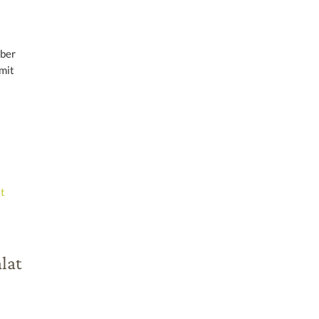
aber
 mit
lat