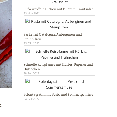
Süßkartoffelbällchen mit buntem Krautsalat
23. Nov 2022
Pasta mit Catalogna, Auberginen und
Steinpilzen
25. Okt 2022
Schnelle Reispfanne mit Kürbis, Paprika und
Hühnchen
28. Sep 2022
Polentagratin mit Pesto und Sommergemüse
23. Aug 2022
,