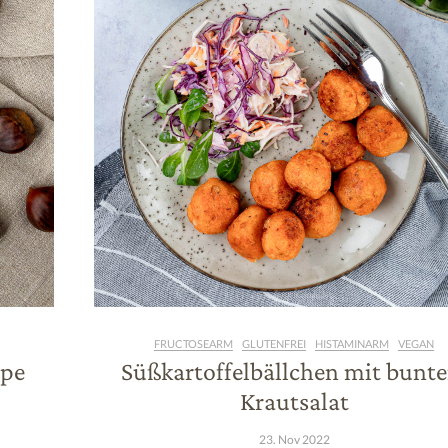
FRUCTOSEARM
GLUTENFREI
HISTAMINARM
VEGAN
ppe
Süßkartoffelbällchen mit bunt
Krautsalat
23. Nov 2022