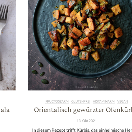
FRUCTOSEARM
GLUTENFREI
HISTAMINARM
VEGAN
sala
Orientalisch gewürzter Ofenkür
13. Okt 2021
e
In diesem Rezept trifft Kürbis, das einheimische He