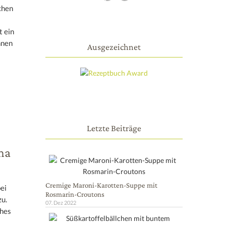
chen
 ein
nnen
Ausgezeichnet
Letzte Beiträge
ma
Cremige Maroni-Karotten-Suppe mit
ei
Rosmarin-Croutons
u.
07. Dez 2022
ches