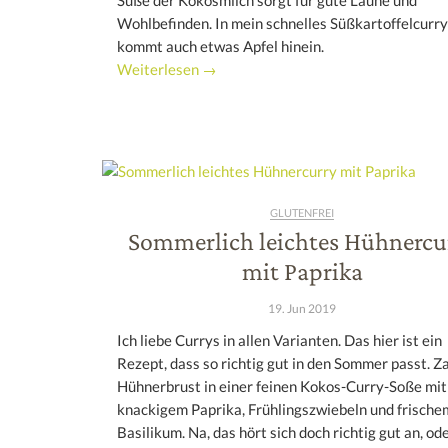
Süße der Kokosmilch sorgt für gute Laune und
Wohlbefinden. In mein schnelles Süßkartoffelcurry
kommt auch etwas Apfel hinein.
Weiterlesen →
GLUTENFREI
Sommerlich leichtes Hühnercu
mit Paprika
19. Jun 2019
Ich liebe Currys in allen Varianten. Das hier ist ein
Rezept, dass so richtig gut in den Sommer passt. Z
Hühnerbrust in einer feinen Kokos-Curry-Soße mit
knackigem Paprika, Frühlingszwiebeln und frische
Basilikum. Na, das hört sich doch richtig gut an, od