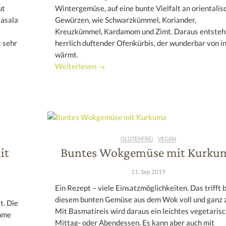
ut
Wintergemüse, auf eine bunte Vielfalt an orientalis
Masala
Gewürzen, wie Schwarzkümmel, Koriander,
Kreuzkümmel, Kardamom und Zimt. Daraus entsteht
 sehr
herrlich duftender Ofenkürbis, der wunderbar von i
wärmt.
Weiterlesen →
GLUTENFREI
VEGAN
it
Buntes Wokgemüse mit Kurku
11. Sep 2019
Ein Rezept – viele Einsatzmöglichkeiten. Das trifft b
diesem bunten Gemüse aus dem Wok voll und ganz z
t. Die
Mit Basmatireis wird daraus ein leichtes vegetaris
ehme
Mittag- oder Abendessen. Es kann aber auch mit