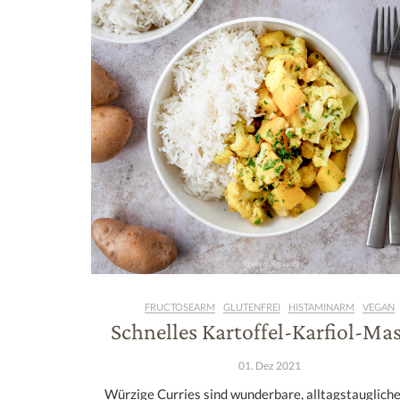
FRUCTOSEARM
GLUTENFREI
HISTAMINARM
VEGAN
Schnelles Kartoffel-Karfiol-Ma
01. Dez 2021
Würzige Curries sind wunderbare, alltagstauglich