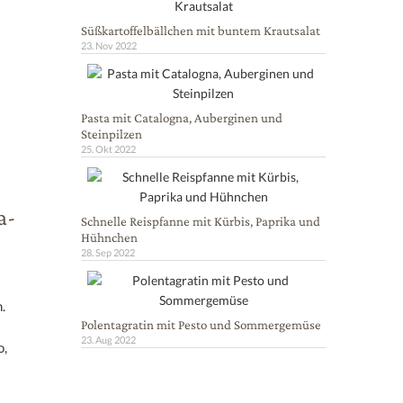
Süßkartoffelbällchen mit buntem Krautsalat
23. Nov 2022
Pasta mit Catalogna, Auberginen und
Steinpilzen
25. Okt 2022
a-
Schnelle Reispfanne mit Kürbis, Paprika und
Hühnchen
28. Sep 2022
.
Polentagratin mit Pesto und Sommergemüse
23. Aug 2022
o,