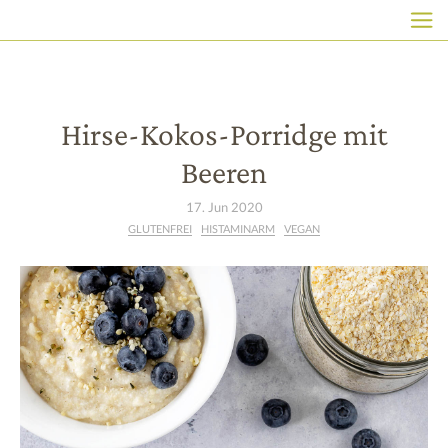
HAUPTNAVIGATION
Direkt
zum
Inhalt
Hirse-Kokos-Porridge mit
Beeren
17. Jun 2020
GLUTENFREI
HISTAMINARM
VEGAN