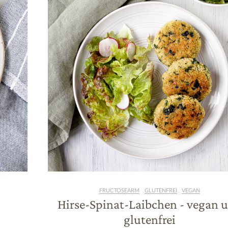
FRUCTOSEARM
GLUTENFREI
VEGAN
d
Hirse-Spinat-Laibchen - vegan 
glutenfrei