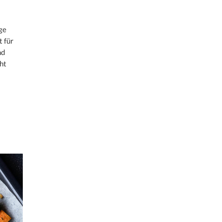
ge
t für
nd
ht