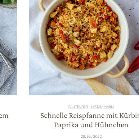
GLUTENFREI
HISTAMINARM
tem
Schnelle Reispfanne mit Kürbis
Paprika und Hühnchen
28. Sep 2022