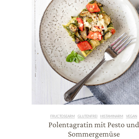
FRUCTOSEARM
GLUTENFREI
HISTAMINARM
VEGAN
Polentagratin mit Pesto un
Sommergemüse