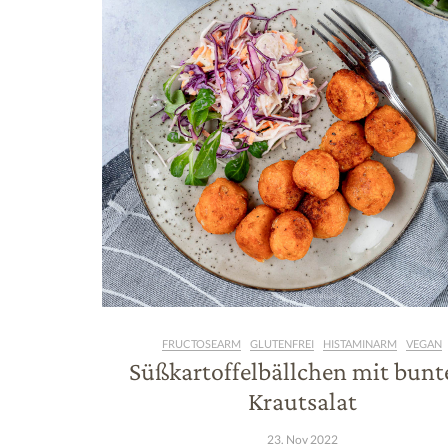
FRUCTOSEARM
GLUTENFREI
HISTAMINARM
VEGAN
Süßkartoffelbällchen mit bun
Krautsalat
23. Nov 2022