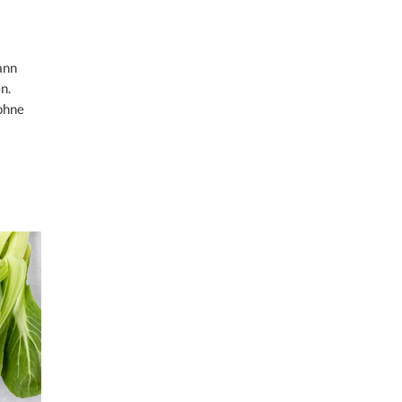
ann
n.
ohne