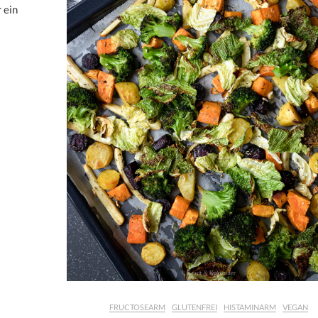
 ein
FRUCTOSEARM
GLUTENFREI
HISTAMINARM
VEGAN