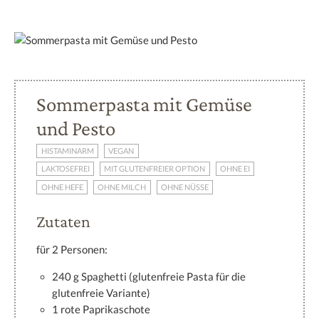
Sommerpasta mit Gemüse
und Pesto
HISTAMINARM
VEGAN
LAKTOSEFREI
MIT GLUTENFREIER OPTION
OHNE EI
OHNE HEFE
OHNE MILCH
OHNE NÜSSE
Zutaten
für 2 Personen:
240 g Spaghetti (glutenfreie Pasta für die
glutenfreie Variante)
1 rote Paprikaschote